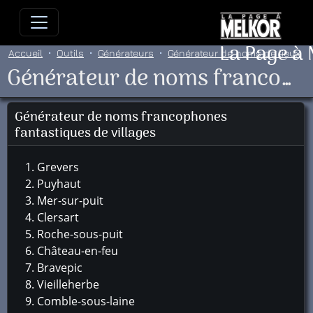
Allez directement au contenu
Allez au menu principal
Allez
La Page à
Accueil
Outils
Générateurs
Générateur de noms de lieux
Générateur de noms francophones fantastiques de villages
Générateur de noms francophones
fantastiques de villages
Grevers
Puyhaut
Mer-sur-puit
Clersart
Roche-sous-puit
Château-en-feu
Bravepic
Vieilleherbe
Comble-sous-laine