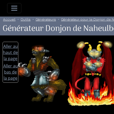
Allez directement au contenu
Allez au menu principal
Allez
Accueil
Outils
Générateurs
Générateur pour le Donjon de
Générateur Donjon de Naheulb
Aller au
haut de
la page
Aller au
bas de
la page