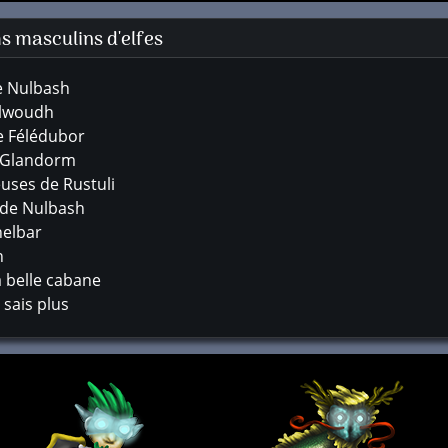
 masculins d'elfes
de Nulbash
alwoudh
e Félédubor
e Glandorm
euses de Rustuli
 de Nulbash
nelbar
n
a belle cabane
 sais plus