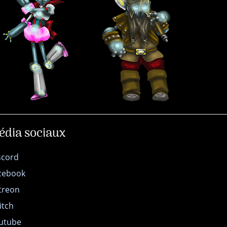
édia sociaux
scord
cebook
treon
itch
utube