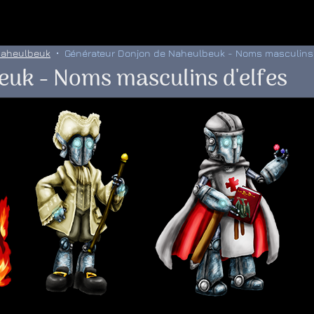
 au menu de la page
 Naheulbeuk
Générateur Donjon de Naheulbeuk - Noms masculins 
euk - Noms masculins d'elfes