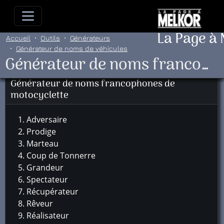
Allez directement au contenu
Allez au menu principal
Allez
La Page à
Accueil
Outils
Générateurs
Générateur de noms de véhicules
Générateur de noms francophones de motocyclette
Générateur de noms francophones de
motocyclette
Adversaire
Prodige
Marteau
Coup de Tonnerre
Grandeur
Spectateur
Récupérateur
Rêveur
Réalisateur