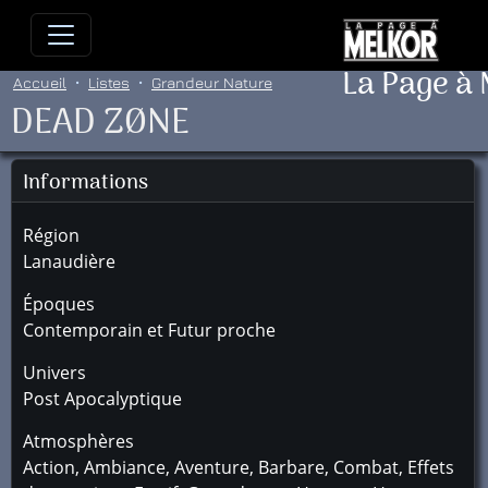
Allez directement au contenu
Allez au menu principal
Allez
La Page à
Accueil
Listes
Grandeur Nature
DEAD ZØNE
Informations
Région
Lanaudière
Époques
Contemporain et Futur proche
Univers
Post Apocalyptique
Atmosphères
Action, Ambiance, Aventure, Barbare, Combat, Effets