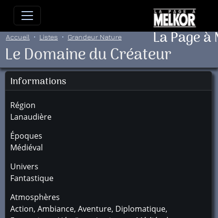
Allez directement au contenu
Allez au menu principal
Allez
La Page à
Accueil
Listes
Grandeur Nature
Le Domaine du Créateur
Informations
Région
Lanaudière
Époques
Médiéval
Univers
Fantastique
Atmosphères
Action, Ambiance, Aventure, Diplomatique,