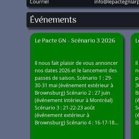
Courriel
info@lepactegnlar
Événements
Le Pacte GN - Scénario 3 2026
L
Il nous fait plaisir de vous annoncer
I
nos dates 2026 et le lancement des
n
passes de saison. Scénario 1 : 29-
p
30-31 mai (événement extérieur à
3
Brownsburg) Scénario 2 : 27 juin
B
(événement intérieur à Montréal)
(
Scénario 3 : 21-22-23 août
S
(événement extérieur à
(
Brownsburg) Scénario 4 : 16-17-18…
B