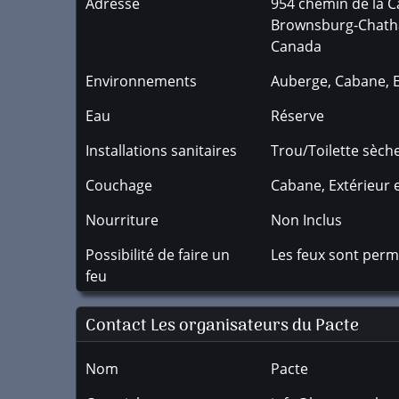
Adresse
954 chemin de la C
Brownsburg-Chat
Canada
Environnements
Auberge, Cabane, Ex
Eau
Réserve
Installations sanitaires
Trou/Toilette sèch
Couchage
Cabane, Extérieur e
Nourriture
Non Inclus
Possibilité de faire un
Les feux sont permi
feu
Contact Les organisateurs du Pacte
Nom
Pacte