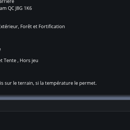
arrière
ham
QC
J8G 1K6
térieur, Forêt et Fortification
e
t Tente , Hors jeu
s sur le terrain, si la température le permet.