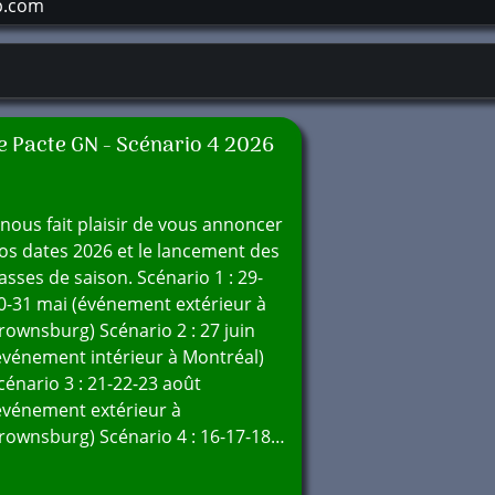
p.com
e Pacte GN - Scénario 4 2026
l nous fait plaisir de vous annoncer
os dates 2026 et le lancement des
asses de saison. Scénario 1 : 29-
0-31 mai (événement extérieur à
rownsburg) Scénario 2 : 27 juin
événement intérieur à Montréal)
cénario 3 : 21-22-23 août
événement extérieur à
rownsburg) Scénario 4 : 16-17-18…