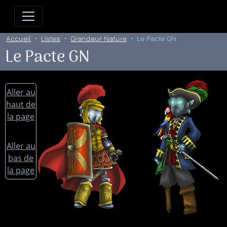
Allez directement au contenu
Allez au menu principal
Allez
Accueil
Listes
Grandeur Nature
Le Pacte GN
Le Pacte GN
Aller au
haut de
la page
Aller au
bas de
la page