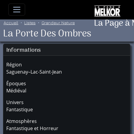
Allez directement au contenu
Allez au menu principal
Allez
La Page à
Accueil
Listes
Grandeur Nature
La Porte Des Ombres
Informations
Région
Saguenay–Lac-Saint-Jean
Époques
Médiéval
Univers
Fantastique
Atmosphères
Fantastique et Horreur