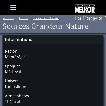
Allez directement au contenu
Allez au menu principal
Allez
La Page à
Accueil
Listes
Grandeur Nature
Sources Grandeur Nature
Informations
Région
Montérégie
Époques
Médiéval
Univers
Fantastique
Atmosphères
Théâtral