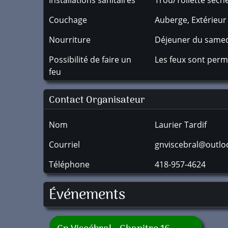
Installations sanitaires
Trou/Toilette sèch
Couchage
Auberge, Extérieur 
Nourriture
Déjeuner du samed
Possibilité de faire un
Les feux sont permi
feu
Contact Organisateur
Nom
Laurier Tardif
Courriel
gnviscebral@outl
Téléphone
418-957-4624
Événements