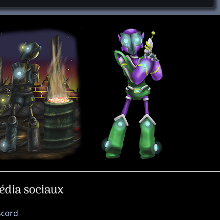
édia sociaux
scord