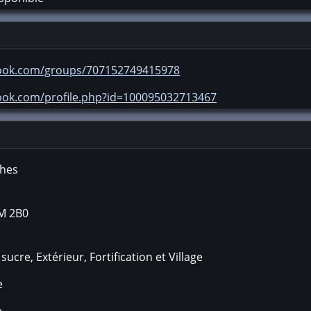
book.com/groups/707152749415978
ook.com/profile.php?id=100095032713467
ches
M 2B0
ucre, Extérieur, Fortification et Village
e