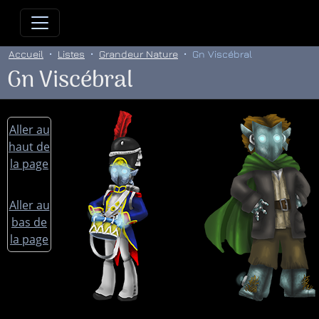
Allez directement au contenu
Allez au menu principal
Allez
Accueil
Listes
Grandeur Nature
Gn Viscébral
Gn Viscébral
Aller au
haut de
la page
Aller au
bas de
la page