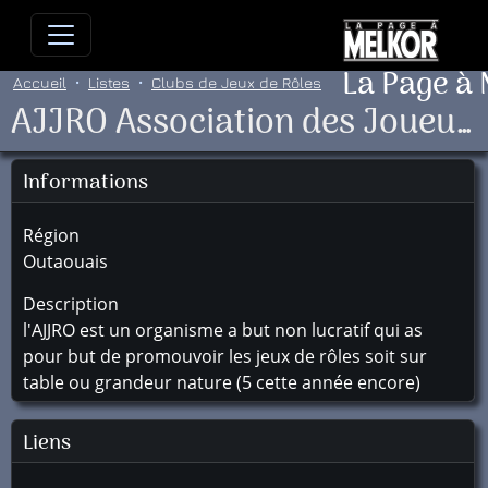
Allez directement au contenu
Allez au menu principal
Allez
La Page à
Accueil
Listes
Clubs de Jeux de Rôles
AJJRO Association des Joueurs et Joueuses de Rôles de l'Outaouais
Informations
Région
Outaouais
Description
l'AJJRO est un organisme a but non lucratif qui as
pour but de promouvoir les jeux de rôles soit sur
table ou grandeur nature (5 cette année encore)
Liens