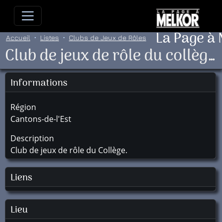
Allez directement au contenu
Allez au menu principal
Allez
La Page à
Accueil
Listes
Clubs de Jeux de Rôles
Club de jeux de rôle du collège de Sherbrooke
Informations
Région
Cantons-de-l'Est
Description
Club de jeux de rôle du Collège.
Liens
Lieu