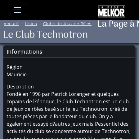
Allez directement au contenu
Allez au menu principal
Allez
La Page à
Accueil
Listes
Clubs de Jeux de Rôles
Le Club Technotron
Informations
Région
Mauricie
Description
Fondé en 1996 par Patrick Loranger et quelques
copains de l?époque, le Club Technotron est un club
de jeux de rôles basé sur le jeu Technotron, créé de
toutes pièces par le fondateur du club. On y a
également essayé d?autres jeux mais l?essentiel des
activités du club se concentre autour de Technotron,
un jeu de space opera assaisonné à la saveur Star