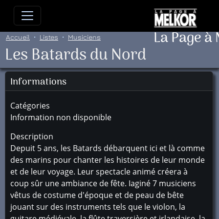
Allez directement au contenu
Allez au menu principal
Allez
La Page à
Accueil
Listes
Musiciens
Les Batards du Nord
Informations
Catégories
Information non disponible
Description
Depuit 5 ans, les Batards débarquent ici et là comme
des marins pour chanter les histoires de leur monde
et de leur voyage. Leur spectacle animé créera à
coup sûr une ambiance de fête. Iaginé 7 musiciens
vêtus de costume d'époque et de peau de bête
jouant sur des instruments tels que le violon, la
guitare médiévale, la flûte traversière et irlandaise, la