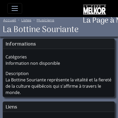
Allez directement au contenu
Allez au menu principal
Allez
La Page à
Accueil
Listes
Musiciens
La Bottine Souriante
Informations
Catégories
Information non disponible
Description
La Bottine Souriante représente la vitalité et la fiereté
de la culture québécois qui s'affirme à travers le
monde.
Liens