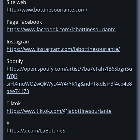
Site web
http://www.bottinesouriante.com/
Page Facebook
https://www.facebook.com/labottinesouriante
Instagram
https://www.instagram.com/labottinesouriante/
Spotify
https://open.spotify.com/artist/7ba7eFah7fB6SbgnSu
fYBJ?
si=lXmuWOZwQkWytX4Y4rYR1g&nd=1&dlsi=3f4cb4e8
aee74173
Tiktok
https://www.tiktok.com/@labottinesouriante
X
https://x.com/LaBottineS