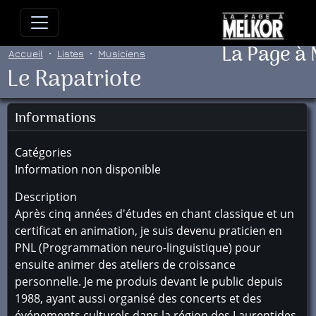
Allez directement au contenu
Allez au menu principal
Allez
La Page à
Accueil
Listes
Musiciens
Le Rapatriote
Informations
Catégories
Information non disponible
Description
Après cinq années d'études en chant classique et un
certificat en animation, je suis devenu praticien en
PNL (Programmation neuro-linguistique) pour
ensuite animer des ateliers de croissance
personnelle. Je me produis devant le public depuis
1988, ayant aussi organisé des concerts et des
événements culturels dans la région des Laurentides.