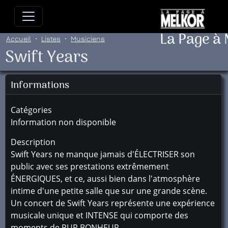
Allez directement au contenu
Allez au menu principal
Allez
La Page à
Accueil
Listes
Musiciens
Swift Years
Informations
Catégories
Information non disponible
Description
Swift Years ne manque jamais d'ÉLECTRISER son
public avec ses prestations extrêmement
ÉNERGIQUES, et ce, aussi bien dans l'atmosphère
intime d'une petite salle que sur une grande scène.
Un concert de Swift Years représente une expérience
musicale unique et INTENSE qui comporte des
moments de PUR BONHEUR