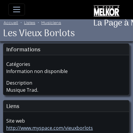
Allez directement au contenu
Allez au menu principal
Allez
La Page à
Accueil
Listes
Musiciens
Les Vieux Borlots
Informations
Catégories
Information non disponible
Description
Musique Trad.
Liens
Site web
http://www.myspace.com/vieuxborlots