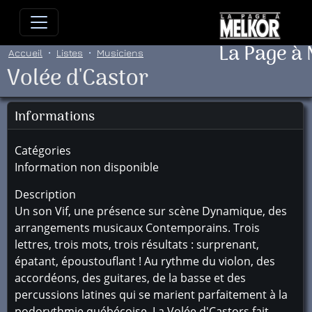
Allez directement au contenu
Allez au menu principal
Allez
La Page à
Accueil
Listes
Musiciens
Volée d'Castor
Informations
Catégories
Information non disponible
Description
Un son Vif, une présence sur scène Dynamique, des
arrangements musicaux Contemporains. Trois
lettres, trois mots, trois résultats : surprenant,
épatant, époustouflant ! Au rythme du violon, des
accordéons, des guitares, de la basse et des
percussions latines qui se marient parfaitement à la
podorythmie québécoise, La Volée d'Castors fait