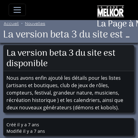
Allez directement au contenu
Allez au menu principal
Allez
La Page à
Accueil
Nouvelles
La version beta 3 du site est disponible
La version beta 3 du site est
disponible
Nous avons enfin ajouté les détails pour les listes
(artisans et boutiques, club de jeux de rôles,
compteurs, festival, grandeur nature, musiciens,
récréation historique ) et les calendriers, ainsi que
deux nouveaux générateurs (démons et kobols).
Créé il y a 7 ans
Modifié il y a 7 ans