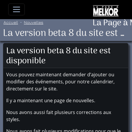
Allez directement au contenu
Allez au menu principal
Allez
La Page à
Accueil
Nouvelles
La version beta 8 du site est disponible
La version beta 8 du site est
disponible
Vous pouvez maintenant demander d’ajouter ou
modifier des événements, pour notre calendrier,
directement sur le site.
Il y a maintenant une page de nouvelles.
Nous avons aussi fait plusieurs corrections aux
styles.
Nous avons fait plusieurs modifications pour que le