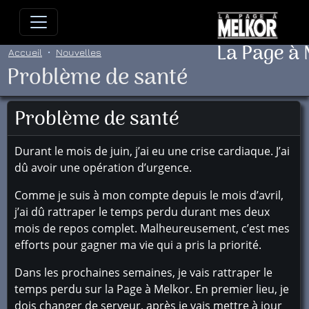
Allez directement au contenu
Allez au menu principal
Allez
La Page à
Accueil
Nouvelles
Problème de santé
Problème de santé
Durant le mois de juin, j’ai eu une crise cardiaque. J’ai
dû avoir une opération d’urgence.
Comme je suis à mon compte depuis le mois d’avril,
j’ai dû rattraper le temps perdu durant mes deux
mois de repos complet. Malheureusement, c’est mes
efforts pour gagner ma vie qui a pris la priorité.
Dans les prochaines semaines, je vais rattraper le
temps perdu sur la Page à Melkor. En premier lieu, je
dois changer de serveur, après je vais mettre à jour