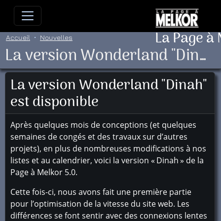
Allez directement au contenu
Allez au menu principal
Allez
La Page à
Accueil
Nouvelles
La version Wonderland "Dinah" est disponible
La version Wonderland "Dinah"
est disponible
Après quelques mois de conceptions (et quelques
semaines de congés et des travaux sur d’autres
projets), en plus de nombreuses modifications à nos
listes et au calendrier, voici la version « Dinah » de la
Page à Melkor 5.0.
Cette fois-ci, nous avons fait une première partie
pour l’optimisation de la vitesse du site web. Les
différences se font sentir avec des connexions lentes