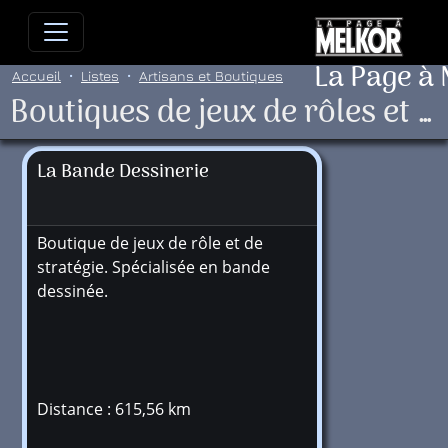
Allez directement au contenu
Allez au menu principal
Allez
La Page à
Accueil
Listes
Artisans et Boutiques
Boutiques de jeux de rôles et stratégies
La Bande Dessinerie
Boutique de jeux de rôle et de
stratégie. Spécialisée en bande
dessinée.
Distance : 615,56 km