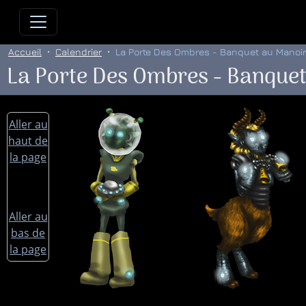
Allez directement au contenu
Allez au menu principal
Allez
Accueil
Calendrier
La Porte Des Ombres - Banquet au Manoir
La Porte Des Ombres - Banquet
Aller au
haut de
la page
Aller au
bas de
la page