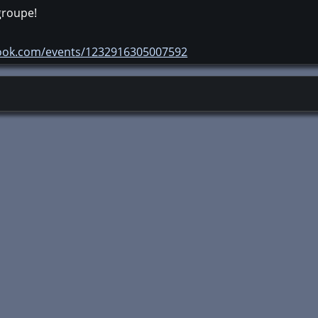
groupe!
book.com/events/1232916305007592