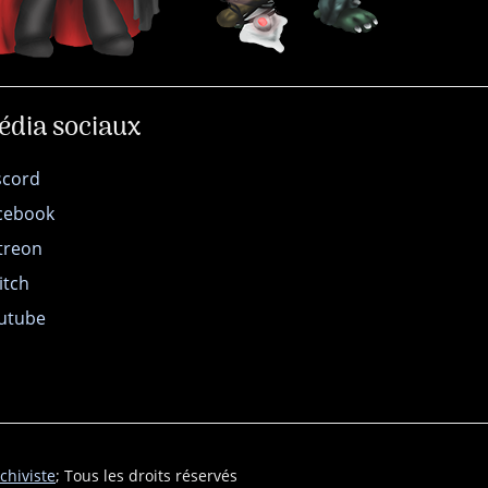
édia sociaux
scord
cebook
treon
itch
utube
chiviste
; Tous les droits réservés