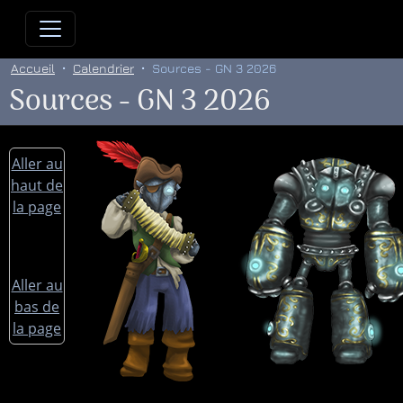
Allez directement au contenu
Allez au menu principal
Allez
Accueil
Calendrier
Sources - GN 3 2026
Sources - GN 3 2026
Aller au
haut de
la page
Aller au
bas de
la page