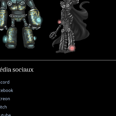
édia sociaux
scord
cebook
treon
itch
utube