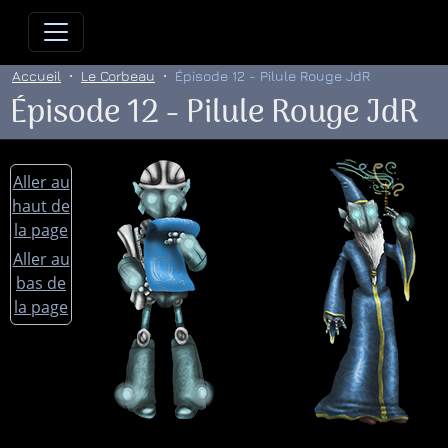
Allez directement au contenu
Allez au menu principal
Allez
Accueil
Le Corbeau
Épisode 12 - Pilule Rouge JdR
Épisode 12 - Pilule Rouge JdR
Aller au
haut de
la page
Aller au
bas de
la page