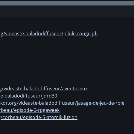
g/videaste-baladodiffuseur/pilule-rouge-jdr
g/videaste-baladodiffuseur/aventureux
te-baladodiffuseur/jdrd30
kor.org/videaste-baladodiffuseur/jasage-de-jeu-de-role
orbeau/episode-6-rpgaweek
g/corbeau/episode-5-atomik-fuzion