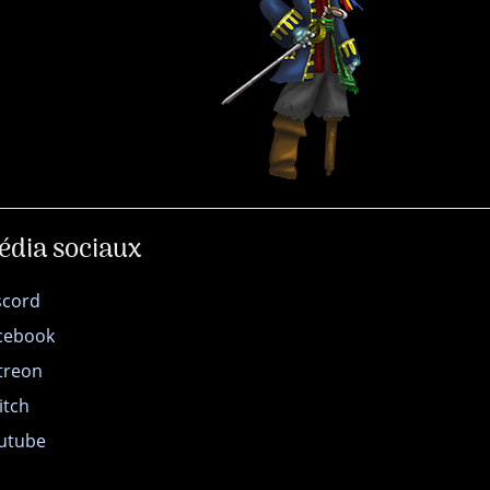
édia sociaux
scord
cebook
treon
itch
utube