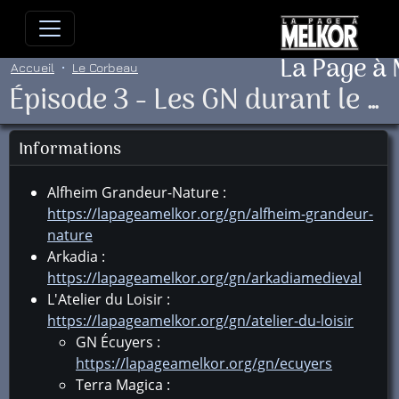
Allez directement au contenu
Allez au menu principal
Allez
La Page à
Accueil
Le Corbeau
Épisode 3 - Les GN durant le Salon de la Passion Médiévale.
Informations
Alfheim Grandeur-Nature :
https://lapageamelkor.org/gn/alfheim-grandeur-
nature
Arkadia :
https://lapageamelkor.org/gn/arkadiamedieval
L'Atelier du Loisir :
https://lapageamelkor.org/gn/atelier-du-loisir
GN Écuyers :
https://lapageamelkor.org/gn/ecuyers
Terra Magica :