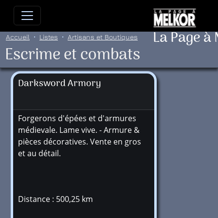
Allez directement au contenu
Allez au menu principal
Allez
La Page à
Accueil
Listes
Artisans et Boutiques
Escrime et combats
Darksword Armory
Forgerons d'épées et d'armures
médievale. Lame vive. - Armure &
pièces décoratives. Vente en gros
et au détail.
Distance : 500,25 km