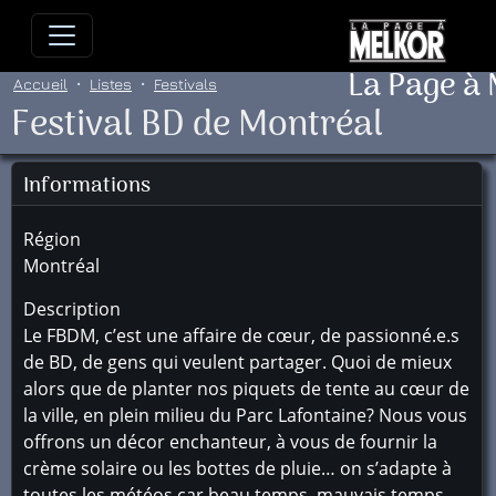
Allez directement au contenu
Allez au menu principal
Allez
La Page à
Accueil
Listes
Festivals
Festival BD de Montréal
Informations
Région
Montréal
Description
Le FBDM, c’est une affaire de cœur, de passionné.e.s
de BD, de gens qui veulent partager. Quoi de mieux
alors que de planter nos piquets de tente au cœur de
la ville, en plein milieu du Parc Lafontaine? Nous vous
offrons un décor enchanteur, à vous de fournir la
crème solaire ou les bottes de pluie… on s’adapte à
toutes les météos car beau temps, mauvais temps,