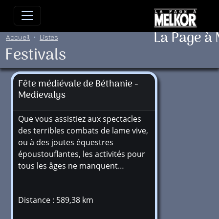
Allez directement au contenu
Allez au menu principal
Allez
La Page à
Accueil
Listes
Festivals
Fête médiévale de Béthanie -
Medievalys
Que vous assistiez aux spectacles
des terribles combats de lame vive,
ou à des joutes équestres
époustouflantes, les activités pour
tous les âges ne manquent…
Distance : 589,38 km