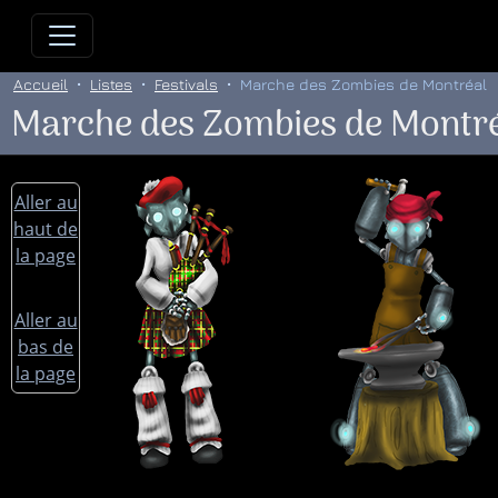
Allez directement au contenu
Allez au menu principal
Allez
Accueil
Listes
Festivals
Marche des Zombies de Montréal
Marche des Zombies de Montr
Aller au
haut de
la page
Aller au
bas de
la page