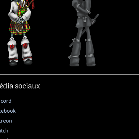
édia sociaux
scord
cebook
treon
itch