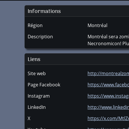
Informations
Région
Montréal
Description
Montréal sera zomb
Necronomicon! Plus 
Liens
Site web
http://montrealzo
Page Facebook
https://www.face
Instagram
https://www.insta
LinkedIn
http://www.linked
X
https://x.com/Mtl