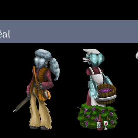
 au menu de la page
éal