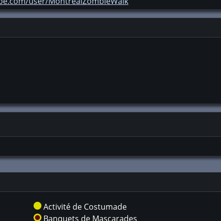
ube.com/user/MontrealZombieWalk
Activité de Costumade
Banquets de Mascarades