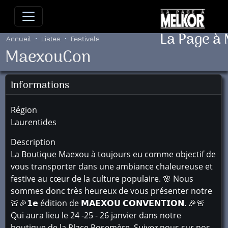
Allez directement au contenu
Allez au menu principal
Allez
La Page à
Accueil
Listes
Festivals
MaexouCon
Informations
Région
Laurentides
Description
La Boutique Maexou à toujours eu comme objectif de
vous transporter dans une ambiance chaleureuse et
festive au cœur de la culture populaire. 🌸 Nous
sommes donc très heureux de vous présenter notre
🚨🎉𝟭𝗲 édition de 𝗠𝗔𝗘𝗫𝗢𝗨 𝗖𝗢𝗡𝗩𝗘𝗡𝗧𝗜𝗢𝗡. 🎉🚨
Qui aura lieu le 24 -25 - 26 janvier dans notre
boutique de la Place Rosemère. Suivez nous sur nos