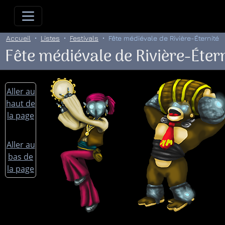
Allez directement au contenu
Allez au menu principal
Allez
Accueil
Listes
Festivals
Fête médiévale de Rivière-Éternité
Fête médiévale de Rivière-Éter
Aller au
haut de
la page
Aller au
bas de
la page