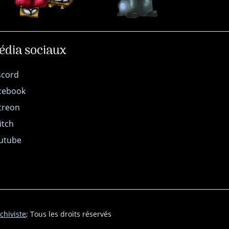
édia sociaux
scord
cebook
treon
itch
utube
chiviste
; Tous les droits réservés