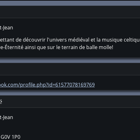
t-Jean
mettant de découvrir l'univers médiéval et la musique celt
re-Éternité ainsi que sur le terrain de balle molle!
ook.com/profile.php?id=61577078169769
é
t-Jean
e
G0V 1P0