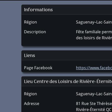
Informations
Région
Saguenay–Lac-Sain
Description
Fête familiale per
des loisirs de Riviè
Liens
Page Facebook
https://www.faceb
Lieu Centre des Loisirs de Rivière-Éternit
Région
Saguenay–Lac-Sain
Adresse
81 Rue Ste Thérès
Rivière-Éternité
QC