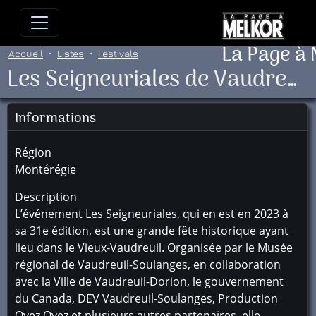
Allez directement au contenu
Allez au menu principal
Allez
La Page à
Accueil
Listes
Festivals
Les Seigneuriales de Vaudreuil-Dorion
Informations
Région
Montérégie
Description
L’événement Les Seigneuriales, qui en est en 2023 à
sa 31e édition, est une grande fête historique ayant
lieu dans le Vieux-Vaudreuil. Organisée par le Musée
régional de Vaudreuil-Soulanges, en collaboration
avec la Ville de Vaudreuil-Dorion, le gouvernement
du Canada, DEV Vaudreuil-Soulanges, Production
Oyez Oyez et plusieurs autres partenaires, elle