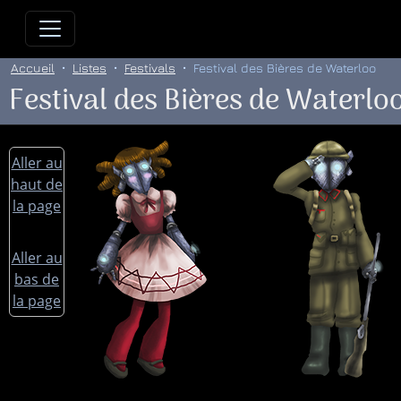
Allez directement au contenu
Allez au menu principal
Allez
Accueil
Listes
Festivals
Festival des Bières de Waterloo
Festival des Bières de Waterlo
Aller au
haut de
la page
Aller au
bas de
la page