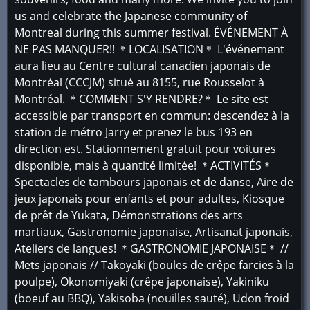
us and celebrate the Japanese community of
Montreal during this summer festival. ÉVÉNEMENT À
NE PAS MANQUER!! ＊LOCALISATION＊ L'événement
aura lieu au Centre cultural canadien japonais de
Montréal (CCCJM) situé au 8155, rue Rousselot à
Montréal. ＊COMMENT S'Y RENDRE?＊ Le site est
accessible par transport en commun: descendez à la
station de métro Jarry et prenez le bus 193 en
direction est. Stationnement gratuit pour voitures
disponible, mais à quantité limitée! ＊ACTIVITÉS＊
Spectacles de tambours japonais et de danse, Aire de
jeux japonais pour enfants et pour adultes, Kiosque
de prêt de Yukata, Démonstrations des arts
martiaux, Gastronomie japonaise, Artisanat japonais,
Ateliers de langues! ＊GASTRONOMIE JAPONAISE＊ //
Mets japonais // Takoyaki (boules de crêpe farcies à la
poulpe), Okonomiyaki (crêpe japonaise), Yakiniku
(boeuf au BBQ), Yakisoba (nouilles sauté), Udon froid