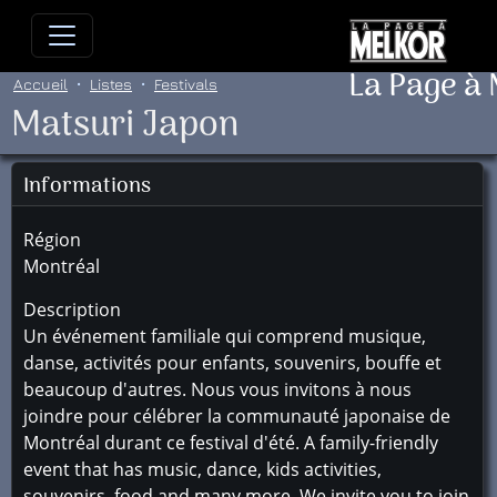
Allez directement au contenu
Allez au menu principal
Allez
La Page à
Accueil
Listes
Festivals
Matsuri Japon
Informations
Région
Montréal
Description
Un événement familiale qui comprend musique,
danse, activités pour enfants, souvenirs, bouffe et
beaucoup d'autres. Nous vous invitons à nous
joindre pour célébrer la communauté japonaise de
Montréal durant ce festival d'été. A family-friendly
event that has music, dance, kids activities,
souvenirs, food and many more. We invite you to join