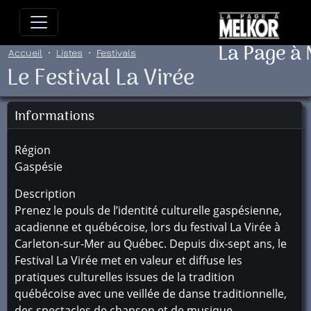
Allez directement au contenu
Allez au menu principal
Allez
La Page à
Accueil
Listes
Festivals
Le Festival La Virée
Informations
Région
Gaspésie
Description
Prenez le pouls de l’identité culturelle gaspésienne,
acadienne et québécoise, lors du festival La Virée à
Carleton-sur-Mer au Québec. Depuis dix-sept ans, le
Festival La Virée met en valeur et diffuse les
pratiques culturelles issues de la tradition
québécoise avec une veillée de danse traditionnelle,
des spectacles de chanson et de musique