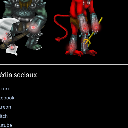
édia sociaux
scord
cebook
treon
itch
utube