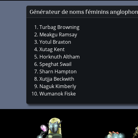
Générateur de noms féminins anglophon
Turbag Browning
Meakgu Ramsay
Yotul Braxton
Xutag Kent
Horknuth Altham
Speghat Swail
Sharn Hampton
Xutjja Beckwith
Naguk Kimberly
Wumanok Fiske