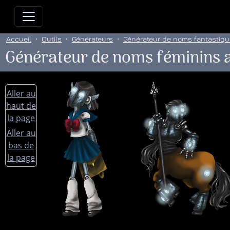
Allez directement au contenu
Allez au menu principal
Allez
Accueil
Outils
Générateurs
Générateur de noms fantastiq
Générateur de noms féminins 
Aller au
haut de
la page
Aller au
bas de
la page