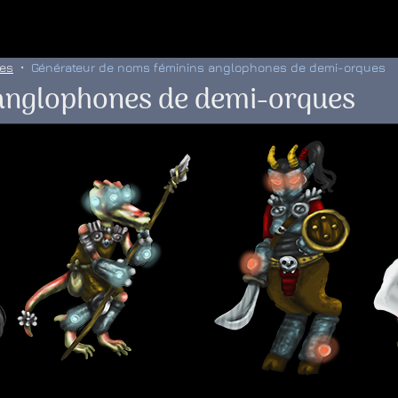
 au menu de la page
ues
Générateur de noms féminins anglophones de demi-orques
anglophones de demi-orques