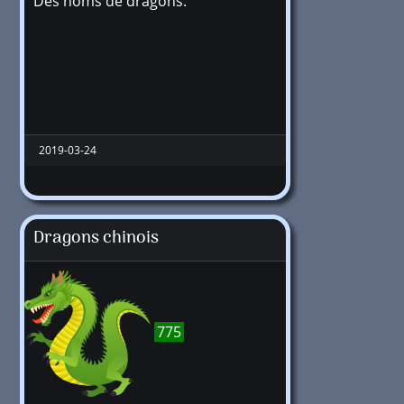
Des noms de dragons.
648
2019-03-24
Dragons chinois
775