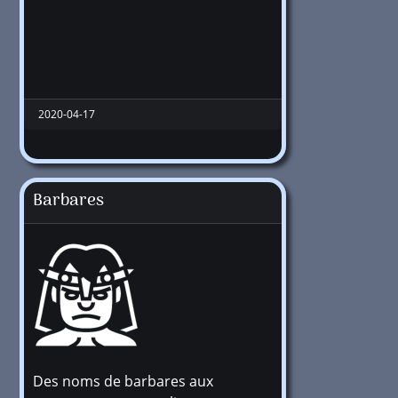
2020-04-17
Barbares
Des noms de barbares aux
+1 million