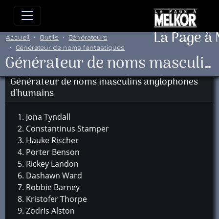
Allez directement au contenu
Allez au menu principal
Allez
La Page à
Accueil
Outils
Générateurs
Générateur de noms fantastiques
Générateur de noms masculins anglophones d'humains
Générateur de noms masculins anglophones
d'humains
Jona Tyndall
Constantinus Stamper
Hauke Rischer
Porter Benson
Rickey Landon
Dashawn Ward
Robbie Barney
Kristofer Thorpe
Zodris Alston