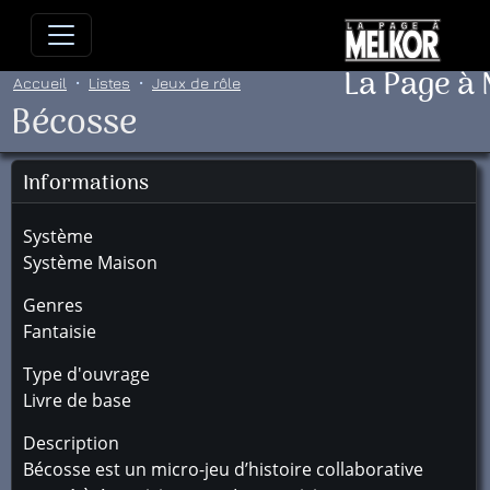
Allez directement au contenu
Allez au menu principal
Allez
La Page à
Accueil
Listes
Jeux de rôle
Bécosse
Informations
Système
Système Maison
Genres
Fantaisie
Type d'ouvrage
Livre de base
Description
Bécosse est un micro-jeu d’histoire collaborative