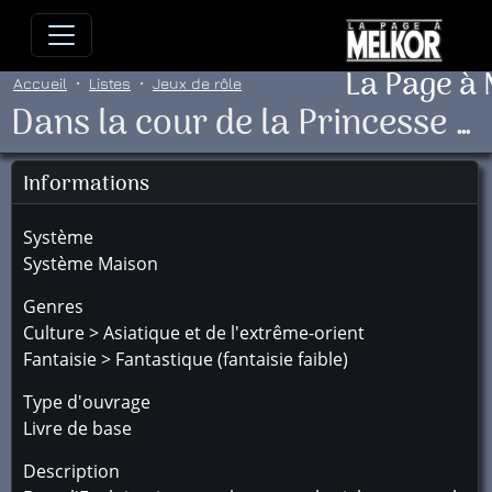
Allez directement au contenu
Allez au menu principal
Allez
La Page à
Accueil
Listes
Jeux de rôle
Dans la cour de la Princesse de la Lune
Informations
Système
Système Maison
Genres
Culture > Asiatique et de l'extrême-orient
Fantaisie > Fantastique (fantaisie faible)
Type d'ouvrage
Livre de base
Description