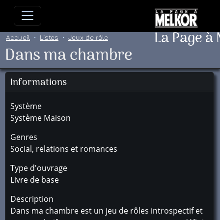
Allez directement au contenu
Allez au menu principal
Allez
La Page à
Accueil
Listes
Jeux de rôle
Dans ma chambre
Informations
Système
Système Maison
Genres
Social, relations et romances
Type d'ouvrage
Livre de base
Description
Dans ma chambre est un jeu de rôles introspectif et