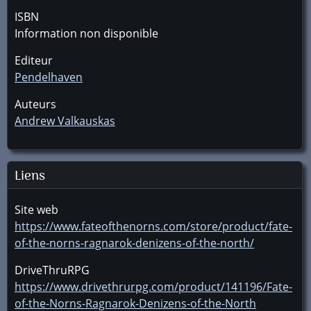
ISBN
Information non disponible
Editeur
Pendelhaven
Auteurs
Andrew Valkauskas
Liens
Site web
https://www.fateofthenorns.com/store/product/fate-
of-the-norns-ragnarok-denizens-of-the-north/
DriveThruRPG
https://www.drivethrurpg.com/product/141196/Fate-
of-the-Norns-Ragnarok-Denizens-of-the-North