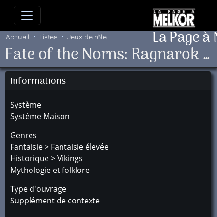
Allez directement au contenu
Allez au menu principal
Allez
La Page à
Accueil
Listes
Jeux de rôle
Fate of the Norns: Ragnarok - Denizens of the North
Informations
Système
Système Maison
Genres
Fantaisie > Fantaisie élevée
Historique > Vikings
Mythologie et folklore
Type d'ouvrage
Supplément de contexte