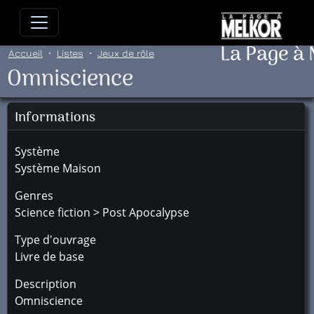
Allez directement au contenu
Allez au menu principal
Allez
La Page à
Accueil
Listes
Jeux de rôle
Omniscience
Informations
Système
Système Maison
Genres
Science fiction > Post Apocalypse
Type d'ouvrage
Livre de base
Description
Omniscience