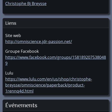
Christophe Bj Breysse
Liens
Site web
http://omniscience.jdr-passion.net/
Groupe Facebook
https://www.facebook.com/groups/158189207538048
9
Lulu
https://www.lulu.com/en/us/shop/christophe-
breysse/omniscience/paperback/product-
1rennq4d.html
Événements