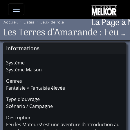
Allez directement au contenu
Allez au menu principal
Allez
La Page à
Accueil
Listes
Jeux de rôle
Les Terres d’Amarande : Feu les Moteurs!
Informations
Système
Système Maison
Genres
Fantaisie > Fantaisie élevée
Type d'ouvrage
Scénario / Campagne
Description
Feu les Moteurs! est une aventure d’introduction au