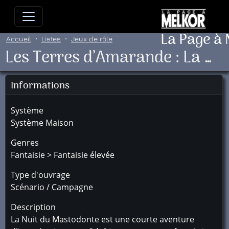
Allez directement au contenu
Allez au menu principal
Allez
La Page à
Accueil
Listes
Jeux de rôle
Les Terres d’Amarande : La Nuit du Mastodonte
Informations
Système
Système Maison
Genres
Fantaisie > Fantaisie élevée
Type d'ouvrage
Scénario / Campagne
Description
La Nuit du Mastodonte est une courte aventure