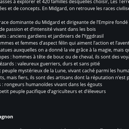
lasses à explorer et 420 familles desquelles choisir, Les T
es et de concepts. En Midgard, on retrouve les races civilis
 race dominante du Midgard et dirigeante de l’Empire fon
s de passion et d’intensité vivant dans les bois
lets : anciens gardiens et jardiniers de l’Yggdrasil
ommes et femmes d’aspect félin qui aiment l’action et l’aven
tatues auxquelles on a donné la vie grâce à la magie, mais 
pes : hommes à tête de bouc ou de cheval, ils sont des voy
ards : valeureux guerriers, durs et sans pitié
: peuple mystérieux de la Lune, vivant caché parmi les hum
its, mais fiers, ils sont des artisans dont la réputation n’est 
 : rongeurs humanoïdes vivant dans les égouts
etit peuple pacifique d’agriculteurs et d’éleveurs
pagnon