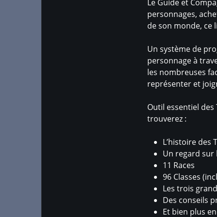
Le Guide et Compag
personnages, achete
de son monde, ce liv
Un système de prog
personnage à trave
les nombreuses face
représenter et joi
Outil essentiel de
trouverez :
L’histoire des
Un regard sur 
11 Races
96 Classes (in
Les trois grand
Des conseils p
Et bien plus en