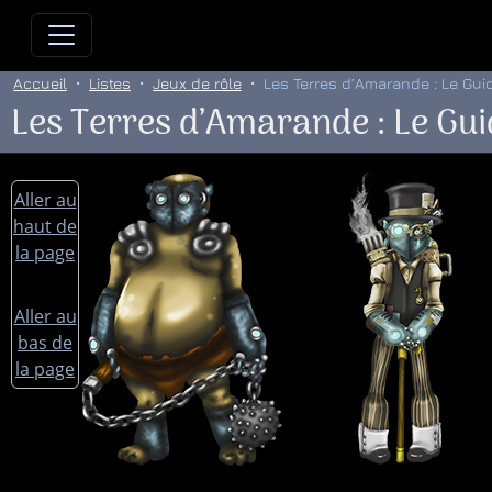
Allez directement au contenu
Allez au menu principal
Allez
Accueil
Listes
Jeux de rôle
Les Terres d’Amarande : Le Gu
Les Terres d’Amarande : Le G
Aller au
haut de
la page
Aller au
bas de
la page