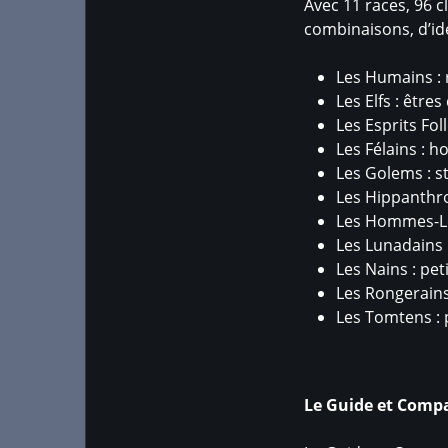
Avec 11 races, 96 c
combinaisons, d’idé
Les Humains :
Les Elfs : être
Les Esprits Fol
Les Félains : h
Les Golems : s
Les Hippanthro
Les Hommes-Léz
Les Lunadains 
Les Nains : pet
Les Rongerains
Les Tomtens : p
Le Guide et Com