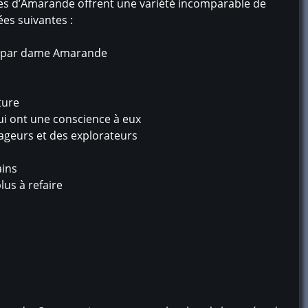
erres d’Amarande offrent une variété incomparable de
ées suivantes :
dé par dame Amarande
ture
qui ont une conscience à eux
ageurs et des explorateurs
ains
plus à refaire