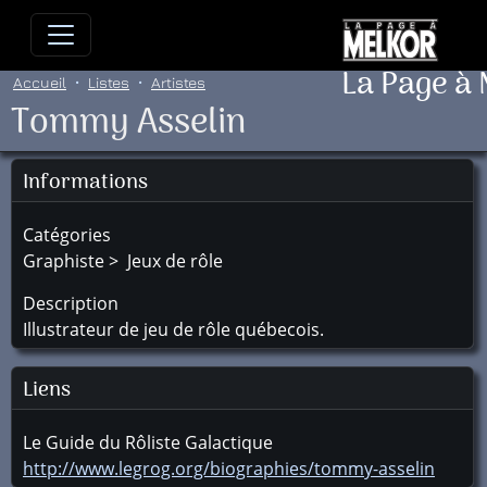
Allez directement au contenu
Allez au menu principal
Allez
La Page à
Accueil
Listes
Artistes
Tommy Asselin
Informations
Catégories
Graphiste > Jeux de rôle
Description
Illustrateur de jeu de rôle québecois.
Liens
Le Guide du Rôliste Galactique
http://www.legrog.org/biographies/tommy-asselin