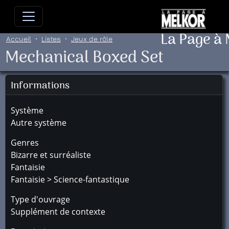
Allez directement au contenu
Allez au menu principal
Allez
La Page à
Accueil
Listes
Jeux de rôle
Mechanical Boxed Set
Informations
Système
Autre système
Genres
Bizarre et surréaliste
Fantaisie
Fantaisie > Science-fantastique
Type d'ouvrage
Supplément de contexte